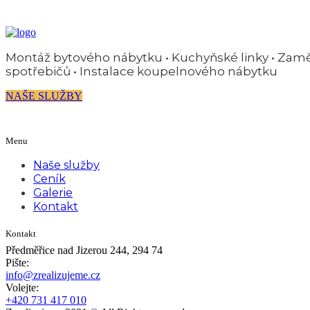
Montáž bytového nábytku • Kuchyňské linky • Zaměře
spotřebičů • Instalace koupelnového nábytku
NAŠE SLUŽBY
Menu
Naše služby
Ceník
Galerie
Kontakt
Kontakt
Předměřice nad Jizerou 244, 294 74
Pište:
info@zrealizujeme.cz
Volejte:
+420 731 417 010