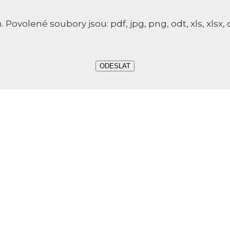
volené soubory jsou: pdf, jpg, png, odt, xls, xlsx, d
ODESLAT