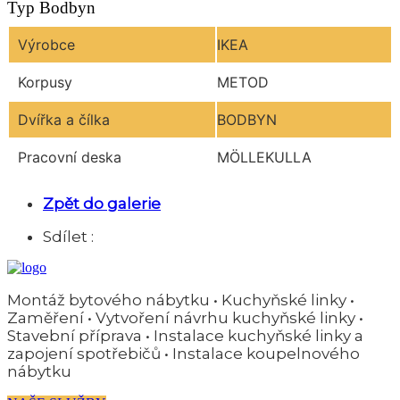
Typ Bodbyn
Výrobce
IKEA
Korpusy
METOD
Dvířka a čílka
BODBYN
Pracovní deska
MÖLLEKULLA
Zpět do galerie
Sdílet :
Montáž bytového nábytku • Kuchyňské linky •
Zaměření • Vytvoření návrhu kuchyňské linky •
Stavební příprava • Instalace kuchyňské linky a
zapojení spotřebičů • Instalace koupelnového
nábytku