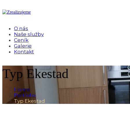
O nás
Naše služby
Ceník
Galerie
Kontakt
Typ Ekestad
Home
Portfolio
Typ Ekestad