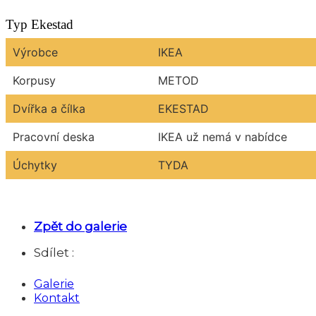
Typ Ekestad
Výrobce
IKEA
Korpusy
METOD
Dvířka a čílka
EKESTAD
Pracovní deska
IKEA už nemá v nabídce
Úchytky
TYDA
Zpět do galerie
Sdílet :
Galerie
Kontakt