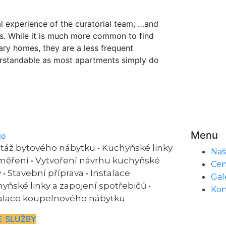
al experience of the curatorial team, …and
ts. While it is much more common to find
ary homes, they are a less frequent
erstandable as most apartments simply do
Menu
áž bytového nábytku • Kuchyňské linky
Naš
měření • Vytvoření návrhu kuchyňské
Cen
y • Stavební příprava • Instalace
Gal
yňské linky a zapojení spotřebičů •
Kon
alace koupelnového nábytku
E SLUŽBY