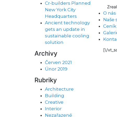
Cr-builders Planned
Zrea
New York City
O nás
Headquarters
Naše 
Ancient technology
Ceník
gets an update in
Galeri
sustainable cooling
Konta
solution
[\/vt_s
Archivy
Červen 2021
Únor 2019
Rubriky
Architecture
Building
Creative
Interior
Nezařazené