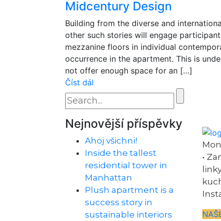
Midcentury Design
Building from the diverse and internation
other such stories will engage participan
mezzanine floors in individual contempor
occurrence in the apartment. This is und
not offer enough space for an […]
Číst dál
Nejnovější příspěvky
Ahoj všichni!
Mont
Inside the tallest
• Za
residential tower in
link
Manhattan
kuch
Plush apartment is a
Inst
success story in
NAŠ
sustainable interiors