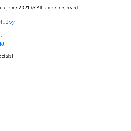
lizujeme 2021 © All Rights reserved
služby
e
kt
ocials]