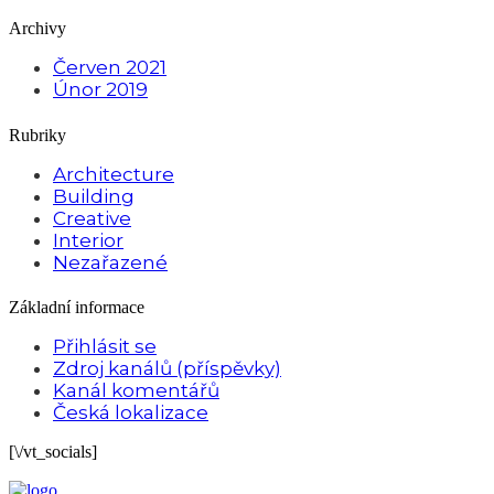
Archivy
Červen 2021
Únor 2019
Rubriky
Architecture
Building
Creative
Interior
Nezařazené
Základní informace
Přihlásit se
Zdroj kanálů (příspěvky)
Kanál komentářů
Česká lokalizace
[\/vt_socials]